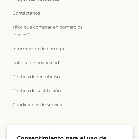
e
n
Contáctanos
e
¿Por qué comprar en comercios
locales?
r
a
Información de entrega
l
política de privacidad
.
Política de reembolso
c
Política de sustitución
o
Condiciones de servicio
l
l
Suscríbete a nuestros correos electrónicos
Consentimiento para el uso de