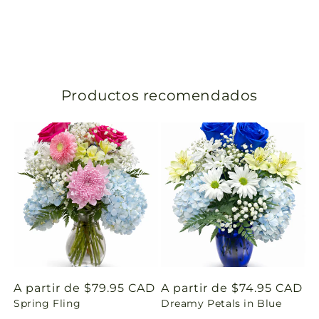
n
s
l
Productos recomendados
a
t
i
o
n
m
i
Precio
A partir de $79.95 CAD
Precio
A partir de $74.95 CAD
Spring Fling
Dreamy Petals in Blue
habitual
habitual
s