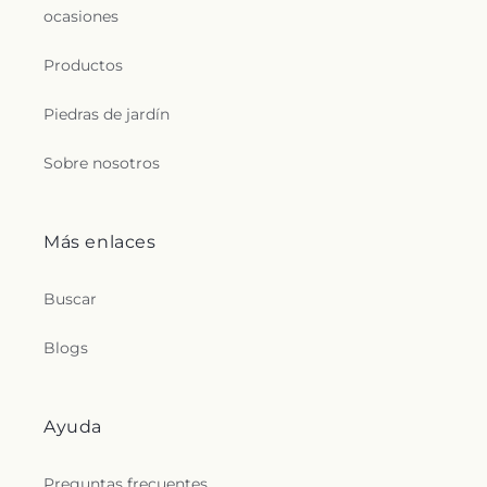
ocasiones
l
Productos
e
Piedras de jardín
c
Sobre nosotros
t
i
Más enlaces
o
Buscar
n
s
Blogs
.
Ayuda
g
Preguntas frecuentes