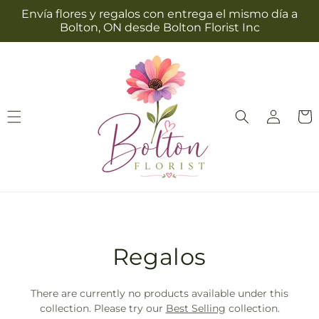
Ir
Envía flores y regalos con entrega el mismo día a
directamente
Bolton, ON desde Bolton Florist Inc
al contenido
Iniciar
Carrit
sesión
T
Regalos
r
There are currently no products available under this
a
collection. Please try our
Best Selling
collection.