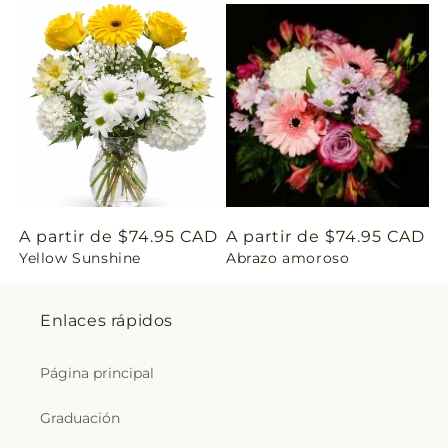
s
i
n
g
:
e
Precio
A partir de $74.95 CAD
Precio
A partir de $74.95 CAD
Yellow Sunshine
Abrazo amoroso
habitual
habitual
s
.
Enlaces rápidos
c
Página principal
o
Graduación
l