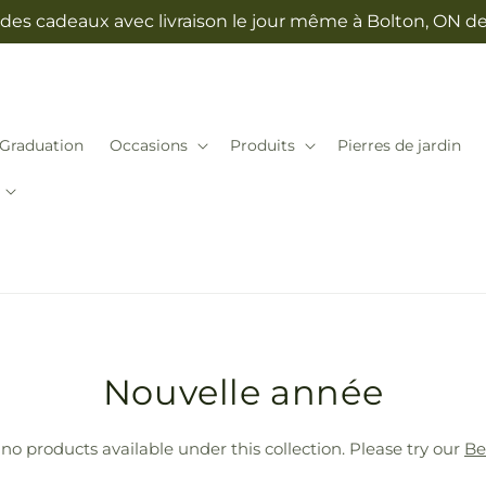
 des cadeaux avec livraison le jour même à Bolton, ON dep
Graduation
Occasions
Produits
Pierres de jardin
T
Nouvelle année
r
 no products available under this collection. Please try our
Be
a