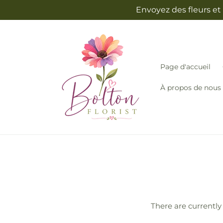
et
Envoyez des fleurs et
passer
au
contenu
Page d'accueil
À propos de nous
There are currently