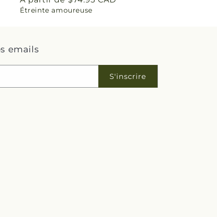
Étreinte amoureuse
habituel
s emails
S'inscrire