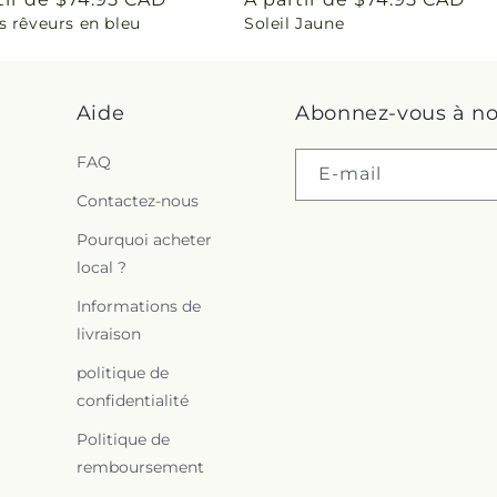
s rêveurs en bleu
Soleil Jaune
uel
habituel
s
i
Aide
Abonnez-vous à no
n
FAQ
g
E-mail
Contactez-nous
:
Pourquoi acheter
f
local ?
r
Informations de
livraison
.
politique de
c
confidentialité
Politique de
o
remboursement